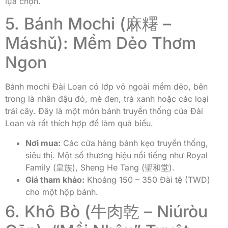
lựa chọn.
5. Bánh Mochi (麻糬 –
Máshǔ): Mềm Dẻo Thơm
Ngon
Bánh mochi Đài Loan có lớp vỏ ngoài mềm dẻo, bên
trong là nhân đậu đỏ, mè đen, trà xanh hoặc các loại
trái cây. Đây là một món bánh truyền thống của Đài
Loan và rất thích hợp để làm quà biếu.
Nơi mua:
Các cửa hàng bánh kẹo truyền thống,
siêu thị. Một số thương hiệu nổi tiếng như Royal
Family (皇族), Sheng He Tang (聖和堂).
Giá tham khảo:
Khoảng 150 – 350 Đài tệ (TWD)
cho một hộp bánh.
6. Khô Bò (牛肉乾 – Niúròu