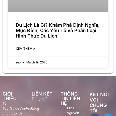
Du Lịch Là Gì? Khám Phá Định Nghĩa,
Mục Đích, Các Yếu Tố và Phân Loại
Hình Thức Du Lịch
XEM THÊM »
seo
March 19, 2025
GIỚI
LIÊN KẾT
THÔNG
KẾT NỐI
THIỆU
TIN LIÊN
Trang chủ
VỚI
HỆ
Tại
CHÚNG
192 Đ.
TourGuideContest,
Blog
TÔI
Nguyễn
chúng tôi đam