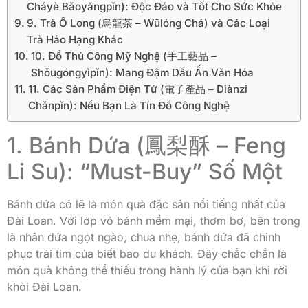
Cháyè Bǎoyǎngpǐn): Độc Đáo và Tốt Cho Sức Khỏe
9. Trà Ô Long (烏龍茶 – Wūlóng Chá) và Các Loại
Trà Hảo Hạng Khác
10. Đồ Thủ Công Mỹ Nghệ (手工藝品 –
Shǒugōngyìpǐn): Mang Đậm Dấu Ấn Văn Hóa
11. Các Sản Phẩm Điện Tử (電子產品 – Diànzǐ
Chǎnpǐn): Nếu Bạn Là Tín Đồ Công Nghệ
1. Bánh Dứa (鳳梨酥 – Feng
Li Su): “Must-Buy” Số Một
Bánh dứa có lẽ là món quà đặc sản nổi tiếng nhất của
Đài Loan. Với lớp vỏ bánh mềm mại, thơm bơ, bên trong
là nhân dứa ngọt ngào, chua nhẹ, bánh dứa đã chinh
phục trái tim của biết bao du khách. Đây chắc chắn là
món quà không thể thiếu trong hành lý của bạn khi rời
khỏi Đài Loan.