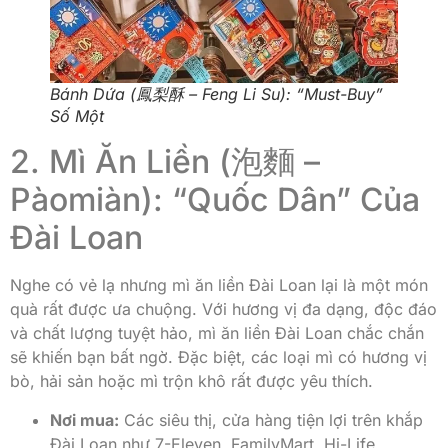
Bánh Dứa (鳳梨酥 – Feng Li Su): “Must-Buy”
Số Một
2. Mì Ăn Liền (泡麵 –
Pàomiàn): “Quốc Dân” Của
Đài Loan
Nghe có vẻ lạ nhưng mì ăn liền Đài Loan lại là một món
quà rất được ưa chuộng. Với hương vị đa dạng, độc đáo
và chất lượng tuyệt hảo, mì ăn liền Đài Loan chắc chắn
sẽ khiến bạn bất ngờ. Đặc biệt, các loại mì có hương vị
bò, hải sản hoặc mì trộn khô rất được yêu thích.
Nơi mua:
Các siêu thị, cửa hàng tiện lợi trên khắp
Đài Loan như 7-Eleven, FamilyMart, Hi-Life.