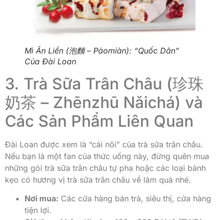
Mì Ăn Liền (泡麵 – Pàomiàn): “Quốc Dân”
Của Đài Loan
3. Trà Sữa Trân Châu (珍珠
奶茶 – Zhēnzhū Nǎichá) và
Các Sản Phẩm Liên Quan
Đài Loan được xem là “cái nôi” của trà sữa trân châu.
Nếu bạn là một fan của thức uống này, đừng quên mua
những gói trà sữa trân châu tự pha hoặc các loại bánh
kẹo có hương vị trà sữa trân châu về làm quà nhé.
Nơi mua:
Các cửa hàng bán trà, siêu thị, cửa hàng
tiện lợi.