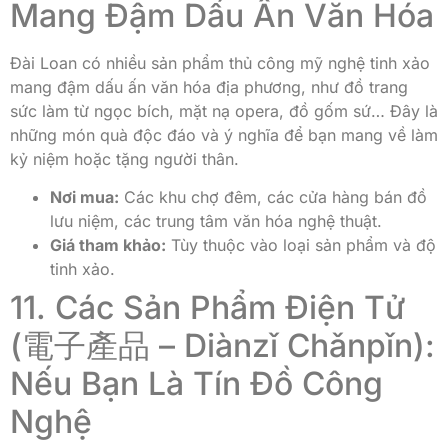
Mang Đậm Dấu Ấn Văn Hóa
Đài Loan có nhiều sản phẩm thủ công mỹ nghệ tinh xảo
mang đậm dấu ấn văn hóa địa phương, như đồ trang
sức làm từ ngọc bích, mặt nạ opera, đồ gốm sứ… Đây là
những món quà độc đáo và ý nghĩa để bạn mang về làm
kỷ niệm hoặc tặng người thân.
Nơi mua:
Các khu chợ đêm, các cửa hàng bán đồ
lưu niệm, các trung tâm văn hóa nghệ thuật.
Giá tham khảo:
Tùy thuộc vào loại sản phẩm và độ
tinh xảo.
11. Các Sản Phẩm Điện Tử
(電子產品 – Diànzǐ Chǎnpǐn):
Nếu Bạn Là Tín Đồ Công
Nghệ