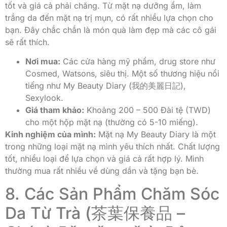
tốt và giá cả phải chăng. Từ mặt nạ dưỡng ẩm, làm
trắng da đến mặt nạ trị mụn, có rất nhiều lựa chọn cho
bạn. Đây chắc chắn là món quà làm đẹp mà các cô gái
sẽ rất thích.
Nơi mua:
Các cửa hàng mỹ phẩm, drug store như
Cosmed, Watsons, siêu thị. Một số thương hiệu nổi
tiếng như My Beauty Diary (我的美麗日記),
Sexylook.
Giá tham khảo:
Khoảng 200 – 500 Đài tệ (TWD)
cho một hộp mặt nạ (thường có 5-10 miếng).
Kinh nghiệm của mình:
Mặt nạ My Beauty Diary là một
trong những loại mặt nạ mình yêu thích nhất. Chất lượng
tốt, nhiều loại để lựa chọn và giá cả rất hợp lý. Mình
thường mua rất nhiều về dùng dần và tặng bạn bè.
8. Các Sản Phẩm Chăm Sóc
Da Từ Trà (茶葉保養品 –