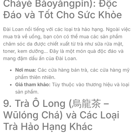
Cháyè Bǎoyǎngpǐn): Độc
Đáo và Tốt Cho Sức Khỏe
Đài Loan nổi tiếng với các loại trà hảo hạng. Ngoài việc
mua trà về uống, bạn còn có thể mua các sản phẩm
chăm sóc da được chiết xuất từ trà như sữa rửa mặt,
toner, kem dưỡng… Đây là một món quà độc đáo và
mang đậm dấu ấn của Đài Loan.
Nơi mua:
Các cửa hàng bán trà, các cửa hàng mỹ
phẩm thiên nhiên.
Giá tham khảo:
Tùy thuộc vào thương hiệu và loại
sản phẩm.
9. Trà Ô Long (烏龍茶 –
Wūlóng Chá) và Các Loại
Trà Hảo Hạng Khác