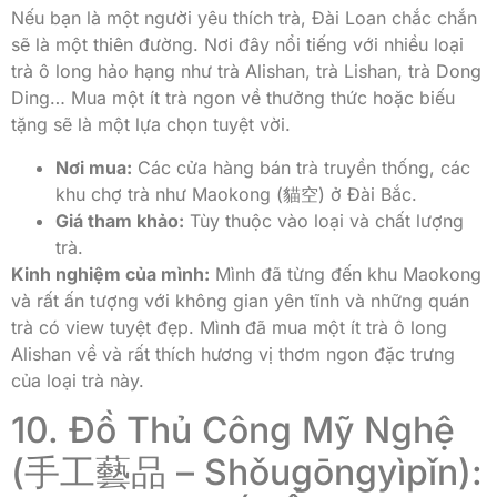
Nếu bạn là một người yêu thích trà, Đài Loan chắc chắn
sẽ là một thiên đường. Nơi đây nổi tiếng với nhiều loại
trà ô long hảo hạng như trà Alishan, trà Lishan, trà Dong
Ding… Mua một ít trà ngon về thưởng thức hoặc biếu
tặng sẽ là một lựa chọn tuyệt vời.
Nơi mua:
Các cửa hàng bán trà truyền thống, các
khu chợ trà như Maokong (貓空) ở Đài Bắc.
Giá tham khảo:
Tùy thuộc vào loại và chất lượng
trà.
Kinh nghiệm của mình:
Mình đã từng đến khu Maokong
và rất ấn tượng với không gian yên tĩnh và những quán
trà có view tuyệt đẹp. Mình đã mua một ít trà ô long
Alishan về và rất thích hương vị thơm ngon đặc trưng
của loại trà này.
10. Đồ Thủ Công Mỹ Nghệ
(手工藝品 – Shǒugōngyìpǐn):