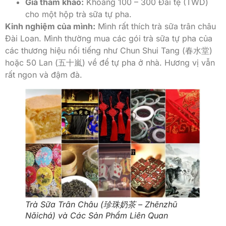
Giá tham khảo:
Khoảng 100 – 300 Đài tệ (TWD)
cho một hộp trà sữa tự pha.
Kinh nghiệm của mình:
Mình rất thích trà sữa trân châu
Đài Loan. Mình thường mua các gói trà sữa tự pha của
các thương hiệu nổi tiếng như Chun Shui Tang (春水堂)
hoặc 50 Lan (五十嵐) về để tự pha ở nhà. Hương vị vẫn
rất ngon và đậm đà.
Trà Sữa Trân Châu (珍珠奶茶 – Zhēnzhū
Nǎichá) và Các Sản Phẩm Liên Quan