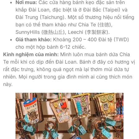
Nơi mua:
Các cửa hàng bánh kẹo đặc sản trên
khắp Đài Loan, đặc biệt là ở Đài Bắc (Taipei) và
Đài Trung (Taichung). Một số thương hiệu nổi tiếng
bạn có thể tham khảo như Chia Te (佳德),
SunnyHills (微熱山丘), Leechi (李製餅家).
Giá tham khảo:
Khoảng 200 – 400 Đài tệ (TWD)
cho một hộp bánh 6-12 chiếc.
Kinh nghiệm của mình:
Mình luôn mua bánh dứa Chia
Te mỗi khi có dịp đến Đài Loan. Bánh ở đây có hương vị
rất đặc trưng, không quá ngọt mà lại thơm mùi dứa tự
nhiên. Mọi người trong gia đình mình ai cũng thích món
này.