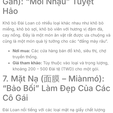
Gān): “Mồi Nhậu” Tuyệt
Hảo
Khô bò Đài Loan có nhiều loại khác nhau như khô bò
miếng, khô bò sợi, khô bò viên với hương vị đậm đà,
cay nồng. Đây là một món ăn vặt rất được ưa chuộng và
cũng là một món quà lý tưởng cho các “đấng mày râu”.
Nơi mua:
Các cửa hàng bán đồ khô, siêu thị, chợ
truyền thống.
Giá tham khảo:
Tùy thuộc vào loại và trọng lượng,
khoảng 200 – 500 Đài tệ (TWD) cho một gói.
7. Mặt Nạ (面膜 – Miànmó):
“Bảo Bối” Làm Đẹp Của Các
Cô Gái
Đài Loan nổi tiếng với các loại mặt nạ giấy chất lượng