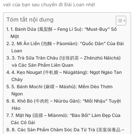
vali của bạn sau chuyến đi Đài Loan nhé!
Tóm tắt nội dung
1. Bánh Dứa (鳳梨酥 – Feng Li Su): “Must-Buy” Số
Một
2. Mì Ăn Liền (泡麵 – Pàomiàn): “Quốc Dân” Của Đài
Loan
3. Trà Sữa Trân Châu (珍珠奶茶 – Zhēnzhū Nǎichá)
và Các Sản Phẩm Liên Quan
4. Kẹo Nougat (牛軋糖 – Niúgátáng): Ngọt Ngào Tan
Chảy
5. Bánh Mochi (麻糬 – Máshǔ): Mềm Dẻo Thơm
Ngon
6. Khô Bò (牛肉乾 – Niúròu Gān): “Mồi Nhậu” Tuyệt
Hảo
7. Mặt Nạ (面膜 – Miànmó): “Bảo Bối” Làm Đẹp Của
Các Cô Gái
8. Các Sản Phẩm Chăm Sóc Da Từ Trà (茶葉保養品 –