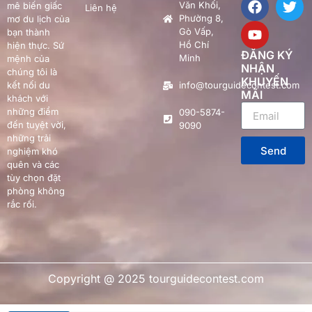
Văn Khối,
mê biến giấc
Liên hệ
Phường 8,
mơ du lịch của
Gò Vấp,
bạn thành
Hồ Chí
hiện thực. Sứ
ĐĂNG KÝ
Minh
mệnh của
NHẬN
chúng tôi là
KHUYẾN
kết nối du
info@tourguidecontest.com
MÃI
khách với
những điểm
090-5874-
đến tuyệt vời,
9090
những trải
Send
nghiệm khó
quên và các
tùy chọn đặt
phòng không
rắc rối.
Copyright @ 2025 tourguidecontest.com