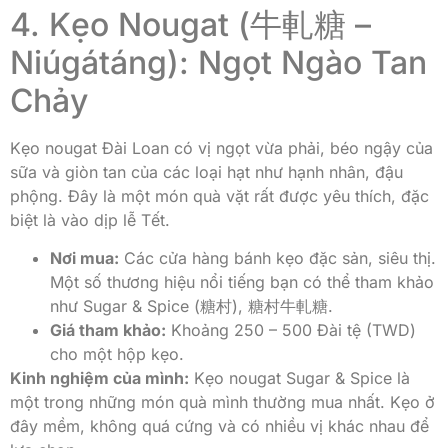
4. Kẹo Nougat (牛軋糖 –
Niúgátáng): Ngọt Ngào Tan
Chảy
Kẹo nougat Đài Loan có vị ngọt vừa phải, béo ngậy của
sữa và giòn tan của các loại hạt như hạnh nhân, đậu
phộng. Đây là một món quà vặt rất được yêu thích, đặc
biệt là vào dịp lễ Tết.
Nơi mua:
Các cửa hàng bánh kẹo đặc sản, siêu thị.
Một số thương hiệu nổi tiếng bạn có thể tham khảo
như Sugar & Spice (糖村), 糖村牛軋糖.
Giá tham khảo:
Khoảng 250 – 500 Đài tệ (TWD)
cho một hộp kẹo.
Kinh nghiệm của mình:
Kẹo nougat Sugar & Spice là
một trong những món quà mình thường mua nhất. Kẹo ở
đây mềm, không quá cứng và có nhiều vị khác nhau để