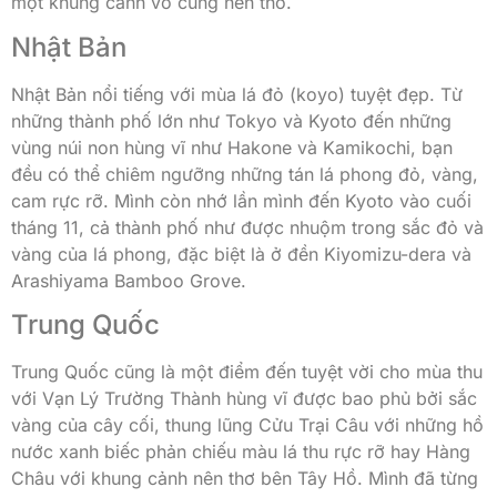
một khung cảnh vô cùng nên thơ.
Nhật Bản
Nhật Bản nổi tiếng với mùa lá đỏ (koyo) tuyệt đẹp. Từ
những thành phố lớn như Tokyo và Kyoto đến những
vùng núi non hùng vĩ như Hakone và Kamikochi, bạn
đều có thể chiêm ngưỡng những tán lá phong đỏ, vàng,
cam rực rỡ. Mình còn nhớ lần mình đến Kyoto vào cuối
tháng 11, cả thành phố như được nhuộm trong sắc đỏ và
vàng của lá phong, đặc biệt là ở đền Kiyomizu-dera và
Arashiyama Bamboo Grove.
Trung Quốc
Trung Quốc cũng là một điểm đến tuyệt vời cho mùa thu
với Vạn Lý Trường Thành hùng vĩ được bao phủ bởi sắc
vàng của cây cối, thung lũng Cửu Trại Câu với những hồ
nước xanh biếc phản chiếu màu lá thu rực rỡ hay Hàng
Châu với khung cảnh nên thơ bên Tây Hồ. Mình đã từng