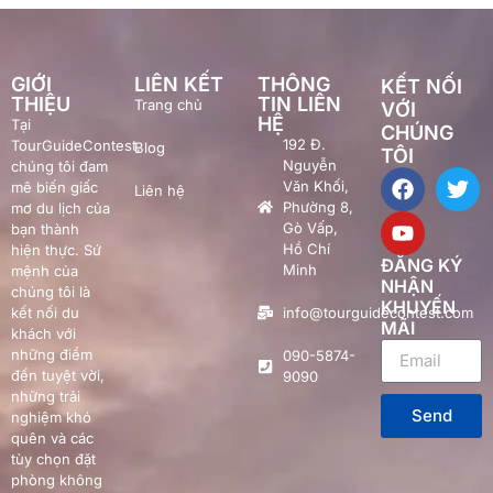
GIỚI
LIÊN KẾT
THÔNG
KẾT NỐI
THIỆU
TIN LIÊN
Trang chủ
VỚI
HỆ
Tại
CHÚNG
192 Đ.
TourGuideContest,
Blog
TÔI
Nguyễn
chúng tôi đam
Văn Khối,
mê biến giấc
Liên hệ
Phường 8,
mơ du lịch của
Gò Vấp,
bạn thành
Hồ Chí
hiện thực. Sứ
ĐĂNG KÝ
Minh
mệnh của
NHẬN
chúng tôi là
KHUYẾN
kết nối du
info@tourguidecontest.com
MÃI
khách với
những điểm
090-5874-
đến tuyệt vời,
9090
những trải
Send
nghiệm khó
quên và các
tùy chọn đặt
phòng không