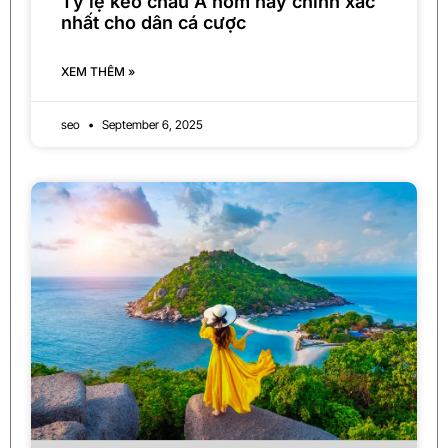
Tỷ lệ kèo châu Á hôm nay chính xác
nhất cho dân cá cược
XEM THÊM »
seo
September 6, 2025