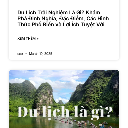
Du Lịch Trải Nghiệm Là Gì? Khám
Phá Định Nghĩa, Đặc Điểm, Các Hình
Thức Phổ Biến và Lợi Ích Tuyệt Vời
XEM THÊM »
seo
March 19, 2025