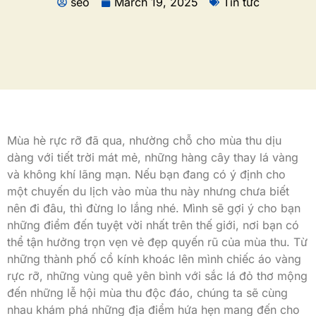
seo
March 19, 2025
Tin tức
Mùa hè rực rỡ đã qua, nhường chỗ cho mùa thu dịu
dàng với tiết trời mát mẻ, những hàng cây thay lá vàng
và không khí lãng mạn. Nếu bạn đang có ý định cho
một chuyến du lịch vào mùa thu này nhưng chưa biết
nên đi đâu, thì đừng lo lắng nhé. Mình sẽ gợi ý cho bạn
những điểm đến tuyệt vời nhất trên thế giới, nơi bạn có
thể tận hưởng trọn vẹn vẻ đẹp quyến rũ của mùa thu. Từ
những thành phố cổ kính khoác lên mình chiếc áo vàng
rực rỡ, những vùng quê yên bình với sắc lá đỏ thơ mộng
đến những lễ hội mùa thu độc đáo, chúng ta sẽ cùng
nhau khám phá những địa điểm hứa hẹn mang đến cho