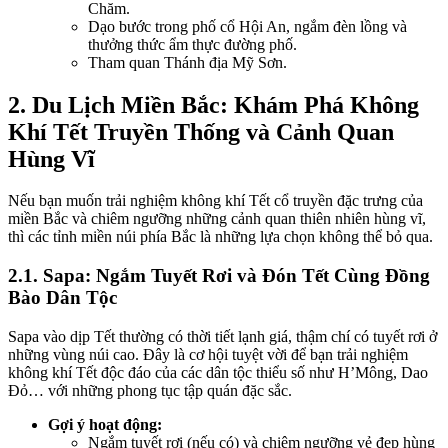
Chăm.
Dạo bước trong phố cổ Hội An, ngắm đèn lồng và
thưởng thức ẩm thực đường phố.
Tham quan Thánh địa Mỹ Sơn.
2. Du Lịch Miền Bắc: Khám Phá Không
Khí Tết Truyền Thống và Cảnh Quan
Hùng Vĩ
Nếu bạn muốn trải nghiệm không khí Tết cổ truyền đặc trưng của
miền Bắc và chiêm ngưỡng những cảnh quan thiên nhiên hùng vĩ,
thì các tỉnh miền núi phía Bắc là những lựa chọn không thể bỏ qua.
2.1. Sapa: Ngắm Tuyết Rơi và Đón Tết Cùng Đồng
Bào Dân Tộc
Sapa vào dịp Tết thường có thời tiết lạnh giá, thậm chí có tuyết rơi ở
những vùng núi cao. Đây là cơ hội tuyệt vời để bạn trải nghiệm
không khí Tết độc đáo của các dân tộc thiểu số như H’Mông, Dao
Đỏ… với những phong tục tập quán đặc sắc.
Gợi ý hoạt động:
Ngắm tuyết rơi (nếu có) và chiêm ngưỡng vẻ đẹp hùng