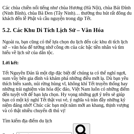
Các chùa chiền nổi tiếng như chùa Hương (Hà Nội), chùa Bái Đính
(Ninh Bình), chùa Bà Đen (Tây Ninh)… thường thu hút rất đông du
khách đến lễ Phật và cầu nguyện trong dịp Tết.
5.2. Các Khu Di Tích Lịch Sử – Văn Hóa
Ngoài ra, bạn cũng có thể lựa chọn du lịch đến các khu di tích lịch
sử – văn hóa để tưởng nhớ công ơn của các bậc tiền nhân và tìm
hiểu về lịch sử của dân tộc.
Lời kết:
Tết Nguyên Đán là một dịp đặc biệt để chúng ta có thể nghỉ ngơi,
sum vầy bên gia đình và khám phá những điều mới lạ. Dù bạn yêu
thích biển xanh, núi rừng hùng vĩ, không khí Tết truyền thống hay
những trải nghiệm văn hóa độc đáo, Việt Nam luôn có những điểm
đến tuyệt vời để bạn lựa chọn. Hy vọng những gợi ý trên sẽ giúp
bạn có một kỳ nghỉ Tết thật vui vẻ, ý nghĩa và tràn đầy những kỷ
niệm đáng nhớ! Chúc các bạn một năm mới an khang, thịnh vượng
và có thật nhiều chuyến đi thú vị!
Tìm kiếm địa điểm du lịch