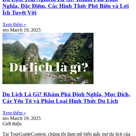
Nghĩa, Đặc Điểm, Các Hình Thức Phổ Biến và Lợi
Ích Tuyệt Vời
Xem thêm »
seo
March 19, 2025
Du Lịch Là Gì? Khám Phá Định Nghĩa, Mục Đích,
Các Yếu Tố và Phân Loại Hình Thức Du Lịch
Xem thêm »
seo
March 19, 2025
Giới thiệu
Tại TourGuideContest, chúng tôi đam mê biến giấc mơ du lịch của