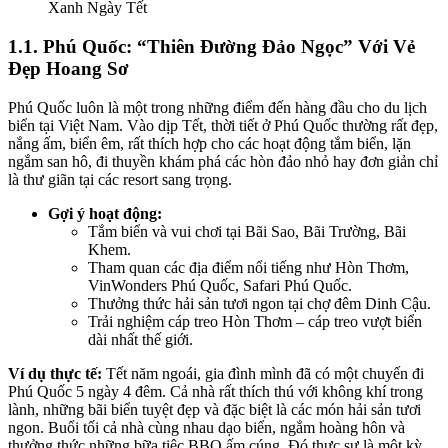
Xanh Ngày Tết
1.1. Phú Quốc: “Thiên Đường Đảo Ngọc” Với Vẻ
Đẹp Hoang Sơ
Phú Quốc luôn là một trong những điểm đến hàng đầu cho du lịch
biển tại Việt Nam. Vào dịp Tết, thời tiết ở Phú Quốc thường rất đẹp,
nắng ấm, biển êm, rất thích hợp cho các hoạt động tắm biển, lặn
ngắm san hô, đi thuyền khám phá các hòn đảo nhỏ hay đơn giản chỉ
là thư giãn tại các resort sang trọng.
Gợi ý hoạt động:
Tắm biển và vui chơi tại Bãi Sao, Bãi Trường, Bãi
Khem.
Tham quan các địa điểm nổi tiếng như Hòn Thơm,
VinWonders Phú Quốc, Safari Phú Quốc.
Thưởng thức hải sản tươi ngon tại chợ đêm Dinh Cậu.
Trải nghiệm cáp treo Hòn Thơm – cáp treo vượt biển
dài nhất thế giới.
Ví dụ thực tế:
Tết năm ngoái, gia đình mình đã có một chuyến đi
Phú Quốc 5 ngày 4 đêm. Cả nhà rất thích thú với không khí trong
lành, những bãi biển tuyệt đẹp và đặc biệt là các món hải sản tươi
ngon. Buổi tối cả nhà cùng nhau dạo biển, ngắm hoàng hôn và
thưởng thức những bữa tiệc BBQ ấm cúng. Đó thực sự là một kỳ