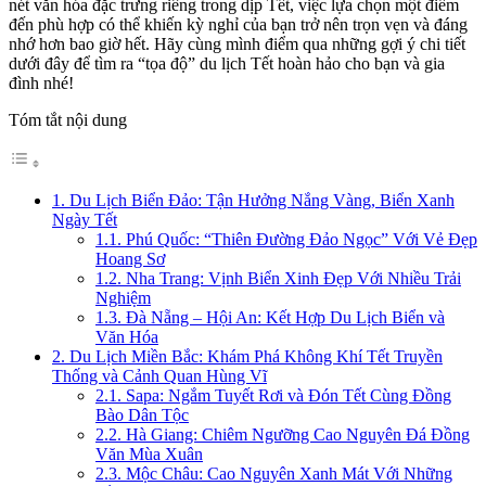
nét văn hóa đặc trưng riêng trong dịp Tết, việc lựa chọn một điểm
đến phù hợp có thể khiến kỳ nghỉ của bạn trở nên trọn vẹn và đáng
nhớ hơn bao giờ hết. Hãy cùng mình điểm qua những gợi ý chi tiết
dưới đây để tìm ra “tọa độ” du lịch Tết hoàn hảo cho bạn và gia
đình nhé!
Tóm tắt nội dung
1. Du Lịch Biển Đảo: Tận Hưởng Nắng Vàng, Biển Xanh
Ngày Tết
1.1. Phú Quốc: “Thiên Đường Đảo Ngọc” Với Vẻ Đẹp
Hoang Sơ
1.2. Nha Trang: Vịnh Biển Xinh Đẹp Với Nhiều Trải
Nghiệm
1.3. Đà Nẵng – Hội An: Kết Hợp Du Lịch Biển và
Văn Hóa
2. Du Lịch Miền Bắc: Khám Phá Không Khí Tết Truyền
Thống và Cảnh Quan Hùng Vĩ
2.1. Sapa: Ngắm Tuyết Rơi và Đón Tết Cùng Đồng
Bào Dân Tộc
2.2. Hà Giang: Chiêm Ngưỡng Cao Nguyên Đá Đồng
Văn Mùa Xuân
2.3. Mộc Châu: Cao Nguyên Xanh Mát Với Những