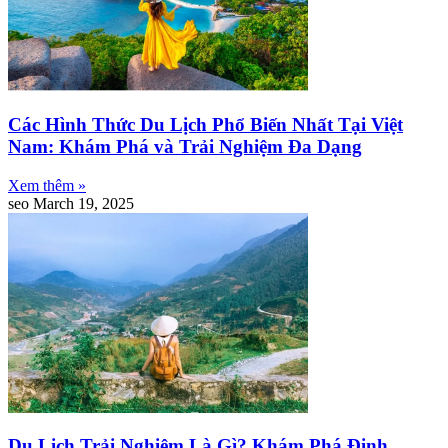
Các Hình Thức Du Lịch Phổ Biến Nhất Tại Việt
Nam: Khám Phá và Trải Nghiệm Đa Dạng
Xem thêm »
seo
March 19, 2025
Du Lịch Trải Nghiệm Là Gì? Khám Phá Định