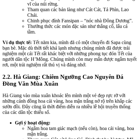
vĩ của núi rừng.
Tham quan các bản làng như Cát Cát, Tả Phìn, Lao
Chải.
Chinh phục đỉnh Fansipan – “nóc nhà Đông Dương”.
Thưởng thức các món đặc sản như thắng cố, lẩu cá
tầm.
Ví dụ thực tế:
Tết năm kia, mình đã có một chuyến đi Sapa cùng
bạn bè. Mặc dù thời tiết khá lạnh nhưng chúng mình đã được trải
nghiệm một cái Tết rất khác biệt với những phong tục đón Tết của
người dân tộc H’Mông. Chúng mình còn may mắn được ngắm tuyết
rơi, một trải nghiệm rất thú vị và đáng nhớ.
2.2. Hà Giang: Chiêm Ngưỡng Cao Nguyên Đá
Đồng Văn Mùa Xuân
Hà Giang vào mùa xuân khoác lên mình một vẻ đẹp rực rỡ với
những cánh đồng hoa cải vàng, hoa mận trắng nở rộ trên khắp các
sườn đồi. Đây cũng là thời điểm diễn ra nhiều lễ hội truyền thống
của các dân tộc thiểu số.
Gợi ý hoạt động:
Ngắm hoa tam giác mạch (nếu còn), hoa cải vàng, hoa
mận trắng.