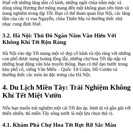
Huế với những lăng tẩm cổ kính, những ngôi chùa trầm mặc và
dòng sông Hương thơ mộng mang đến một không gian yên bình và
trang nghiêm trong dịp Tết. Bạn có thể tham quan Đại Nội, các lăng
tẩm của các vị vua Nguyễn, chùa Thiên Mụ và thưởng thức nhã
nhạc cung đình Huế.
3.2. Hà Nội: Thủ Đô Ngàn Năm Văn Hiến Với
Không Khí Tết Rộn Ràng
Hà Nội vào dịp Tết mang một vẻ đẹp cổ kính và rộn ràng với những
con phố được trang hoàng lộng lẫy, những chợ hoa Tết tấp nập và
những hoạt động văn hóa truyền thống. Bạn có thể dạo bước trong
khu phố cổ, viếng Văn Miếu – Quốc Tử Giám, Hồ Gươm và
thưởng thức các món ăn đặc trưng của Hà Nội.
4. Du Lịch Miền Tây: Trải Nghiệm Không
Khí Tết Miệt Vườn
Nếu bạn muốn trải nghiệm một cái Tết ấm áp, bình dị và gần gũi với
thiên nhiên, thì miền Tây sông nước là một lựa chọn thú vị.
4.1. Khám Phá Chợ Hoa Tết Rực Rỡ Sắc Màu