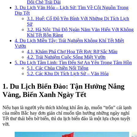
Đồi Chè Trải Dài
3. Du Lịch Văn Hóa – Lịch Sử: Tìm Về Cội Nguồn Trong
Dịp Tết
3.1. Huế: Cố Đô Yên Bình Với Những Di Tích Lịch
Sử
3.2. Hà Nội: Thủ Đô Ngàn Năm Văn Hiến Với Không
Khí Tết Rộn Ràng
4. Du Lịch Miền Tây: Trải Nghiệm Không Khí Tết Miệt
Vườn
4.1. Khám Phá Chợ Hoa Tết Rực Rỡ Sắc Màu
4.2. Trải Nghiệm Cuộc Sống Miệt Vườn
5. Du Lịch Tâm Linh: Tìm Đến Sự An Yên Trong Tâm Hồn
5.1. Các Chùa Chiền Nổi Tiếng
5.2. Các Khu Di Tích Lịch Sử – Văn Hóa
1. Du Lịch Biển Đảo: Tận Hưởng Nắng
Vàng, Biển Xanh Ngày Tết
Nếu bạn là người yêu thích không khí ấm áp, muốn “trốn” cái lạnh
của miền Bắc hay đơn giản chỉ muốn tận hưởng những ngày nghỉ
Tết thư thái bên bờ biển, thì du lịch biển đảo là một lựa chọn tuyệt
vời.