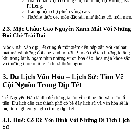
Tham quan Cột cờ Lũng Cú, Dinh thự họ Vương, Mã
Pí Lèng.
Trải nghiệm chợ phiên vùng cao.
Thưởng thức các món đặc sản như thắng cố, mèn mén.
2.3. Mộc Châu: Cao Nguyên Xanh Mát Với Những
Đồi Chè Trải Dài
Mộc Châu vào dịp Tết cũng là một điểm đến hấp dẫn với khí hậu
mát mẻ và những đồi chè xanh mướt. Bạn có thể tận hưởng không
khí trong lành, ngắm nhìn những vườn hoa đào, hoa mận khoe sắc
và thưởng thức những tách trà thơm ngon.
3. Du Lịch Văn Hóa – Lịch Sử: Tìm Về
Cội Nguồn Trong Dịp Tết
Tết Nguyên Đán là dịp để chúng ta tìm về cội nguồn và tri ân tổ
tiên. Du lịch đến các thành phố có bề dày lịch sử và văn hóa sẽ là
một trải nghiệm ý nghĩa trong dịp Tết.
3.1. Huế: Cố Đô Yên Bình Với Những Di Tích Lịch
Sử