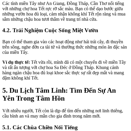
Các tỉnh miền Tây như An Giang, Đồng Tháp, Cần Thơ nổi tiếng
với những chợ hoa Tết rực rỡ sắc màu. Bạn có thể dạo bước giữa
những vườn hoa đủ loại, cảm nhận không khí Tết rộn ràng và mua
sắm những chậu hoa tươi thắm về trang trí nhà cửa.
4.2. Trải Nghiệm Cuộc Sống Miệt Vườn
Bạn có thể tham gia vào các hoạt động như hái trái cây, đi thuyền
trên sông, nghe đờn ca tài tử và thưởng thức những món ăn đặc sản
của miền Tây.
Ví dụ thực tế:
Tết vừa rồi, mình đã có một chuyến đi về miền Tây
và rất ấn tượng với chợ hoa Sa Đéc ở Đồng Tháp. Khung cảnh
hàng ngàn chậu hoa đủ loại khoe sắc thực sự rất đẹp mắt và mang
đậm không khí Tết.
5. Du Lịch Tâm Linh: Tìm Đến Sự An
Yên Trong Tâm Hồn
Với nhiều người, Tết còn là dịp để tìm đến những nơi linh thiêng,
cầu bình an và may mắn cho gia đình trong năm mới.
5.1. Các Chùa Chiền Nổi Tiếng