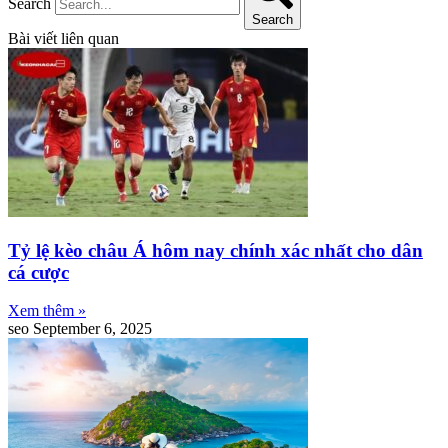
Search
Search
Bài viết liên quan
Tỷ lệ kèo châu Á hôm nay chính xác nhất cho dân
cá cược
Xem thêm »
seo
September 6, 2025