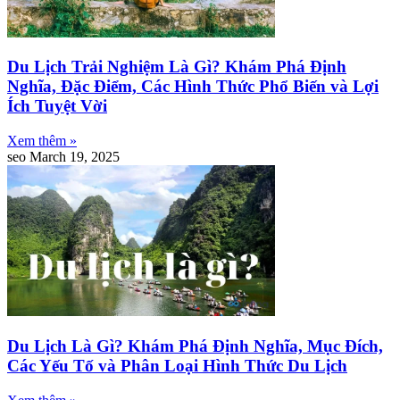
Du Lịch Trải Nghiệm Là Gì? Khám Phá Định
Nghĩa, Đặc Điểm, Các Hình Thức Phổ Biến và Lợi
Ích Tuyệt Vời
Xem thêm »
seo
March 19, 2025
Du Lịch Là Gì? Khám Phá Định Nghĩa, Mục Đích,
Các Yếu Tố và Phân Loại Hình Thức Du Lịch