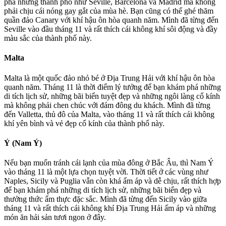
phá những thành phố như Seville, Barcelona và Madrid mà không
phải chịu cái nóng gay gắt của mùa hè. Bạn cũng có thể ghé thăm
quần đảo Canary với khí hậu ôn hòa quanh năm. Mình đã từng đến
Seville vào đầu tháng 11 và rất thích cái không khí sôi động và đầy
màu sắc của thành phố này.
Malta
Malta là một quốc đảo nhỏ bé ở Địa Trung Hải với khí hậu ôn hòa
quanh năm. Tháng 11 là thời điểm lý tưởng để bạn khám phá những
di tích lịch sử, những bãi biển tuyệt đẹp và những ngôi làng cổ kính
mà không phải chen chúc với đám đông du khách. Mình đã từng
đến Valletta, thủ đô của Malta, vào tháng 11 và rất thích cái không
khí yên bình và vẻ đẹp cổ kính của thành phố này.
Ý (Nam Ý)
Nếu bạn muốn tránh cái lạnh của mùa đông ở Bắc Âu, thì Nam Ý
vào tháng 11 là một lựa chọn tuyệt vời. Thời tiết ở các vùng như
Naples, Sicily và Puglia vẫn còn khá ấm áp và dễ chịu, rất thích hợp
để bạn khám phá những di tích lịch sử, những bãi biển đẹp và
thưởng thức ẩm thực đặc sắc. Mình đã từng đến Sicily vào giữa
tháng 11 và rất thích cái không khí Địa Trung Hải ấm áp và những
món ăn hải sản tươi ngon ở đây.