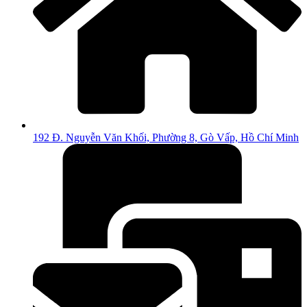
192 Đ. Nguyễn Văn Khối, Phường 8, Gò Vấp, Hồ Chí Minh