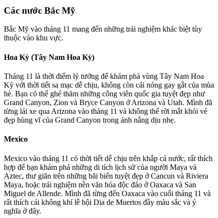
Các nước Bắc Mỹ
Bắc Mỹ vào tháng 11 mang đến những trải nghiệm khác biệt tùy
thuộc vào khu vực.
Hoa Kỳ (Tây Nam Hoa Kỳ)
Tháng 11 là thời điểm lý tưởng để khám phá vùng Tây Nam Hoa
Kỳ với thời tiết sa mạc dễ chịu, không còn cái nóng gay gắt của mùa
hè. Bạn có thể ghé thăm những công viên quốc gia tuyệt đẹp như
Grand Canyon, Zion và Bryce Canyon ở Arizona và Utah. Mình đã
từng lái xe qua Arizona vào tháng 11 và không thể rời mắt khỏi vẻ
đẹp hùng vĩ của Grand Canyon trong ánh nắng dịu nhẹ.
Mexico
Mexico vào tháng 11 có thời tiết dễ chịu trên khắp cả nước, rất thích
hợp để bạn khám phá những di tích lịch sử của người Maya và
Aztec, thư giãn trên những bãi biển tuyệt đẹp ở Cancun và Riviera
Maya, hoặc trải nghiệm nền văn hóa độc đáo ở Oaxaca và San
Miguel de Allende. Mình đã từng đến Oaxaca vào cuối tháng 11 và
rất thích cái không khí lễ hội Dia de Muertos đầy màu sắc và ý
nghĩa ở đây.