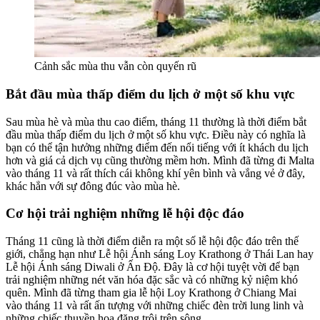
Cảnh sắc mùa thu vẫn còn quyến rũ
Bắt đầu mùa thấp điểm du lịch ở một số khu vực
Sau mùa hè và mùa thu cao điểm, tháng 11 thường là thời điểm bắt
đầu mùa thấp điểm du lịch ở một số khu vực. Điều này có nghĩa là
bạn có thể tận hưởng những điểm đến nổi tiếng với ít khách du lịch
hơn và giá cả dịch vụ cũng thường mềm hơn. Mình đã từng đi Malta
vào tháng 11 và rất thích cái không khí yên bình và vắng vẻ ở đây,
khác hẳn với sự đông đúc vào mùa hè.
Cơ hội trải nghiệm những lễ hội độc đáo
Tháng 11 cũng là thời điểm diễn ra một số lễ hội độc đáo trên thế
giới, chẳng hạn như Lễ hội Ánh sáng Loy Krathong ở Thái Lan hay
Lễ hội Ánh sáng Diwali ở Ấn Độ. Đây là cơ hội tuyệt vời để bạn
trải nghiệm những nét văn hóa đặc sắc và có những kỷ niệm khó
quên. Mình đã từng tham gia lễ hội Loy Krathong ở Chiang Mai
vào tháng 11 và rất ấn tượng với những chiếc đèn trời lung linh và
những chiếc thuyền hoa đăng trôi trên sông.