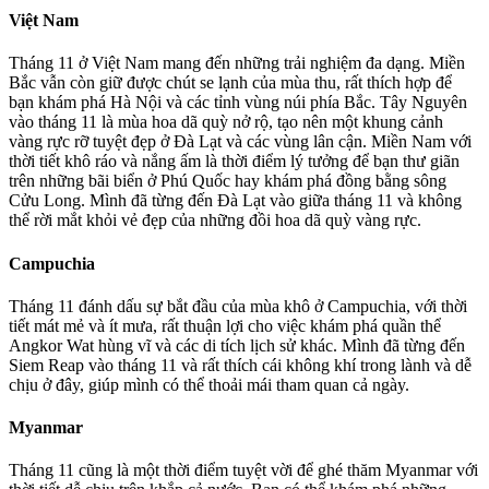
Việt Nam
Tháng 11 ở Việt Nam mang đến những trải nghiệm đa dạng. Miền
Bắc vẫn còn giữ được chút se lạnh của mùa thu, rất thích hợp để
bạn khám phá Hà Nội và các tỉnh vùng núi phía Bắc. Tây Nguyên
vào tháng 11 là mùa hoa dã quỳ nở rộ, tạo nên một khung cảnh
vàng rực rỡ tuyệt đẹp ở Đà Lạt và các vùng lân cận. Miền Nam với
thời tiết khô ráo và nắng ấm là thời điểm lý tưởng để bạn thư giãn
trên những bãi biển ở Phú Quốc hay khám phá đồng bằng sông
Cửu Long. Mình đã từng đến Đà Lạt vào giữa tháng 11 và không
thể rời mắt khỏi vẻ đẹp của những đồi hoa dã quỳ vàng rực.
Campuchia
Tháng 11 đánh dấu sự bắt đầu của mùa khô ở Campuchia, với thời
tiết mát mẻ và ít mưa, rất thuận lợi cho việc khám phá quần thể
Angkor Wat hùng vĩ và các di tích lịch sử khác. Mình đã từng đến
Siem Reap vào tháng 11 và rất thích cái không khí trong lành và dễ
chịu ở đây, giúp mình có thể thoải mái tham quan cả ngày.
Myanmar
Tháng 11 cũng là một thời điểm tuyệt vời để ghé thăm Myanmar với