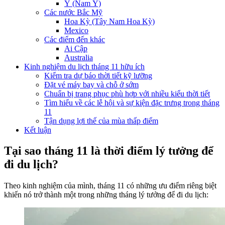
Ý (Nam Ý)
Các nước Bắc Mỹ
Hoa Kỳ (Tây Nam Hoa Kỳ)
Mexico
Các điểm đến khác
Ai Cập
Australia
Kinh nghiệm du lịch tháng 11 hữu ích
Kiểm tra dự báo thời tiết kỹ lưỡng
Đặt vé máy bay và chỗ ở sớm
Chuẩn bị trang phục phù hợp với nhiều kiểu thời tiết
Tìm hiểu về các lễ hội và sự kiện đặc trưng trong tháng
11
Tận dụng lợi thế của mùa thấp điểm
Kết luận
Tại sao tháng 11 là thời điểm lý tưởng để
đi du lịch?
Theo kinh nghiệm của mình, tháng 11 có những ưu điểm riêng biệt
khiến nó trở thành một trong những tháng lý tưởng để đi du lịch: