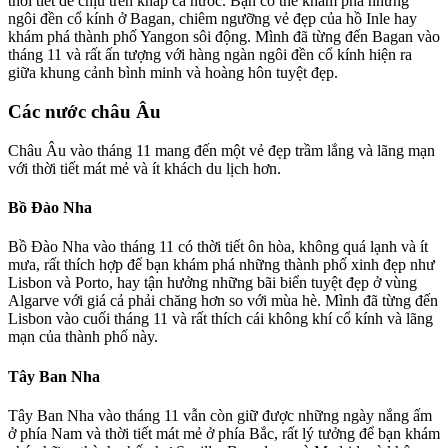
thời tiết dễ chịu trên khắp cả nước. Bạn có thể khám phá những
ngôi đền cổ kính ở Bagan, chiêm ngưỡng vẻ đẹp của hồ Inle hay
khám phá thành phố Yangon sôi động. Mình đã từng đến Bagan vào
tháng 11 và rất ấn tượng với hàng ngàn ngôi đền cổ kính hiện ra
giữa khung cảnh bình minh và hoàng hôn tuyệt đẹp.
Các nước châu Âu
Châu Âu vào tháng 11 mang đến một vẻ đẹp trầm lắng và lãng mạn
với thời tiết mát mẻ và ít khách du lịch hơn.
Bồ Đào Nha
Bồ Đào Nha vào tháng 11 có thời tiết ôn hòa, không quá lạnh và ít
mưa, rất thích hợp để bạn khám phá những thành phố xinh đẹp như
Lisbon và Porto, hay tận hưởng những bãi biển tuyệt đẹp ở vùng
Algarve với giá cả phải chăng hơn so với mùa hè. Mình đã từng đến
Lisbon vào cuối tháng 11 và rất thích cái không khí cổ kính và lãng
mạn của thành phố này.
Tây Ban Nha
Tây Ban Nha vào tháng 11 vẫn còn giữ được những ngày nắng ấm
ở phía Nam và thời tiết mát mẻ ở phía Bắc, rất lý tưởng để bạn khám