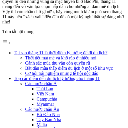
quyến rũ đến những vùng sa mạc huyền bí ở Bắc Phi, tháng 11
mang đến vô vàn lựa chọn hấp dẫn cho những ai đam mê du lịch.
Vậy thì còn chần chừ gì nữa, hãy cùng mình khám phá xem tháng
11 này nên “xách vali” đến đâu để có một kỳ nghỉ thật sự đáng nhớ
nhé!
Tóm tắt nội dung
Tại sao tháng 11 là thời điểm lý tưởng để đi du lịch?
Thời tiết mát mẻ và khô ráo ở nhiều nơi
Cảnh sắc mùa thu vẫn còn quyến rũ
Bắt đầu mùa thấp điểm du lịch ở một số khu vực
Cơ hội trải nghiệm những lễ hội độc đáo
Top các điểm đến du lịch lý tưởng cho tháng 11
Các nước châu Á
Thái Lan
Việt Nam
Campuchia
Myanmar
Các nước châu Âu
Bồ Đào Nha
Tây Ban Nha
Malta