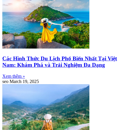
Các Hình Thức Du Lịch Phổ Biến Nhất Tại Việt
Nam: Khám Phá và Trải Nghiệm Đa Dạng
Xem thêm »
seo
March 19, 2025